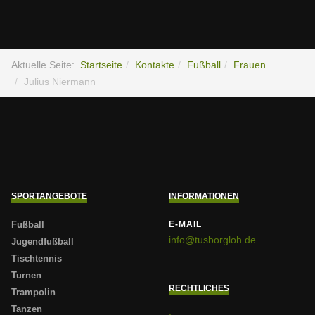
Aktuelle Seite:
Startseite
Kontakte
Fußball
Frauen
Julius Niermann
SPORTANGEBOTE
INFORMATIONEN
Fußball
E-MAIL
info@tusborgloh.de
Jugendfußball
Tischtennis
Turnen
RECHTLICHES
Trampolin
Tanzen