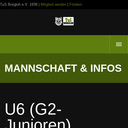
TuS Borgloh e.V. 1938 |
Mitglied werden
|
Fördern
MANNSCHAFT & INFOS
U6 (G2-
Junioren)