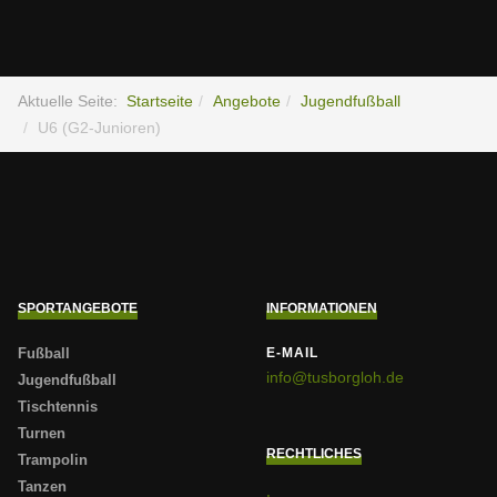
Aktuelle Seite:
Startseite
Angebote
Jugendfußball
U6 (G2-Junioren)
SPORTANGEBOTE
INFORMATIONEN
Fußball
E-MAIL
info@tusborgloh.de
Jugendfußball
Tischtennis
Turnen
RECHTLICHES
Trampolin
Tanzen