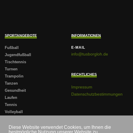
SPORTANGEBOTE
INFORMATIONEN
Fußball
E-MAIL
info@tusborgloh.de
Jugendfußball
Tischtennis
Turnen
RECHTLICHES
Trampolin
Tanzen
Impressum
Gesundheit
Datenschutzbestimmungen
Laufen
Tennis
Volleyball
Badminton
Sportabzeichen
Diese Website verwendet Cookies, um Ihnen die
bestmögliche Nutzung unserer Website zu