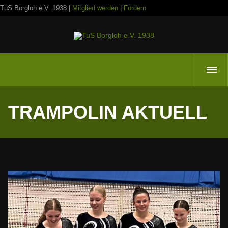
TuS Borgloh e.V. 1938 |
Mitglied werden
|
Fördern
TRAMPOLIN AKTUELL