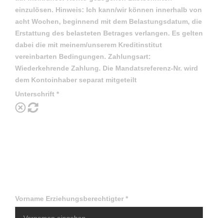
einzulösen. Hinweis: Ich kann/wir können innerhalb von
acht Wochen, beginnend mit dem Belastungsdatum, die
Erstattung des belasteten Betrages verlangen. Es gelten
dabei die mit meinem/unserem Kreditinstitut
vereinbarten Bedingungen. Zahlungsart:
Wiederkehrende Zahlung. Die Mandatsreferenz-Nr. wird
dem Kontoinhaber separat mitgeteilt
Unterschrift
*
Vorname Erziehungsberechtigter
*