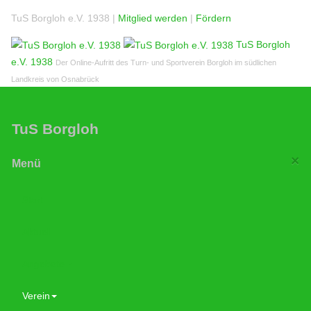
TuS Borgloh e.V. 1938 |
Mitglied werden
|
Fördern
TuS Borgloh
e.V. 1938
Der Online-Aufritt des Turn- und Sportverein Borgloh im südlichen
Landkreis von Osnabrück
TuS Borgloh
×
Menü
Start
Aktuell
Angebote
Verein