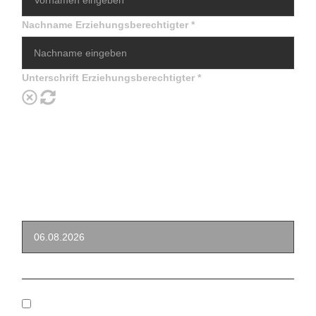
Nachname Erziehungsberechtigter
*
Unterschrift Erziehungsberechtigter
*
DSGVO Kenntnisnahme
*