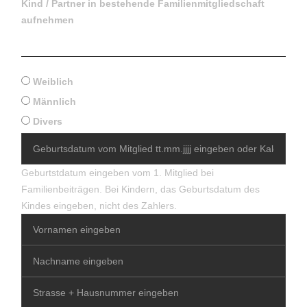
Kind / Partner in bestehende Familienmitgliedschaft
aufnehmen
Geschlecht
*
Weiblich
Männlich
Divers
Geburtstdatum eingeben vom 1. Mitglied bei
Familienbeiträgen. Bei Kindern, das Geburtsdatum des
Kindes eingeben, nicht des Zahlers.