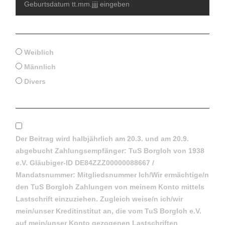
Geschlecht Kind 3
Weiblich
Männlich
Divers
IBAN Lastschrift Ermächtigung
*
Der Beitrag wird halbjährlich am 20.3. und am 20.9.
abgebucht Zahlungsempfänger: TuS Borgloh von 1938
e.V. Gläubiger-ID DE84ZZZ00000088667 /
Mandatsnummer: Mitgliedsnummer Ich/Wir ermächtige/n
den TuS Borgloh Zahlungen von meinem Konto mittels
Lastschrift einzuziehen. Zugleich weise/n ich/wir
mein/unser Kreditinstitut an, die vom TuS Borgloh e.V.
auf mein/unser Konto gezogenen Lastschriften