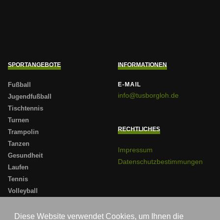
SPORTANGEBOTE
INFORMATIONEN
Fußball
E-MAIL
info@tusborgloh.de
Jugendfußball
Tischtennis
Turnen
RECHTLICHES
Trampolin
Tanzen
Impressum
Gesundheit
Datenschutzbestimmungen
Laufen
Tennis
Volleyball
Badminton
Sportabzeichen
Diese Website verwendet Cookies, um Ihnen die