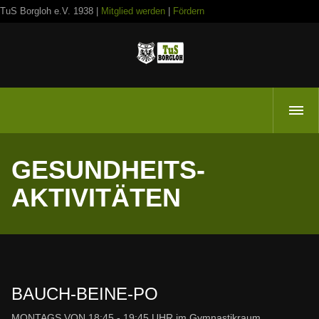
TuS Borgloh e.V. 1938 |
Mitglied werden
|
Fördern
GESUNDHEITS-
AKTIVITÄTEN
BAUCH-BEINE-PO
MONTAGS VON 18:45 - 19:45 UHR
im Gymnastikraum