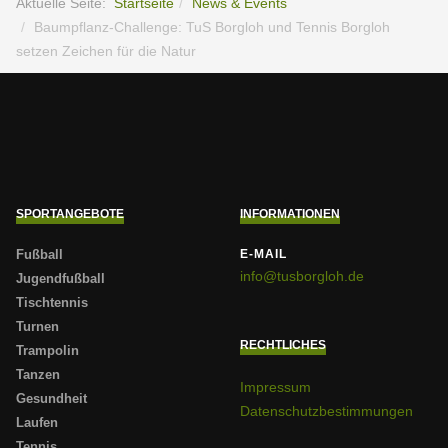
Aktuelle Seite:
Startseite
News & Events
Baumpflanz-Challenge: TuS Borgloh und Tennis Borgloh
setzen Zeichen für die Natur
SPORTANGEBOTE
INFORMATIONEN
Fußball
E-MAIL
info@tusborgloh.de
Jugendfußball
Tischtennis
Turnen
RECHTLICHES
Trampolin
Tanzen
Impressum
Gesundheit
Datenschutzbestimmungen
Laufen
Tennis