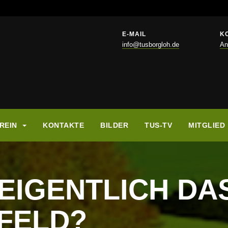
E-MAIL
K
info@tusborgloh.de
An
REIN
KONTAKTE
BILDER
TUS-TV
MITGLIED
EIGENTLICH DA
LFELD?