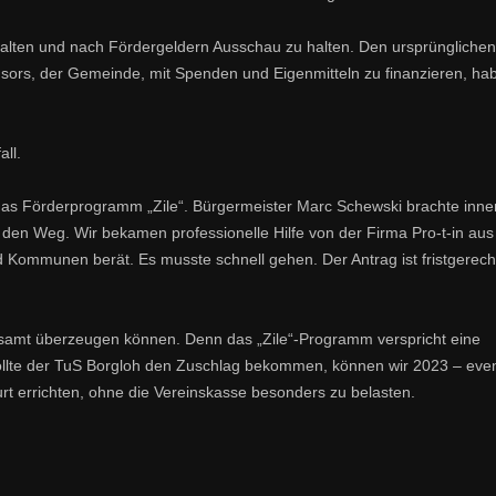
alten und nach Fördergeldern Ausschau zu halten. Den ursprünglichen
onsors, der Gemeinde, mit Spenden und Eigenmitteln zu finanzieren, ha
all.
das Förderprogramm „Zile“. Bürgermeister Marc Schewski brachte inne
den Weg. Wir bekamen professionelle Hilfe von der Firma Pro-t-in aus
nd Kommunen berät. Es musste schnell gehen. Der Antrag ist fristgerec
esamt überzeugen können. Denn das „Zile“-Programm verspricht eine
ollte der TuS Borgloh den Zuschlag bekommen, können wir 2023 – even
t errichten, ohne die Vereinskasse besonders zu belasten.