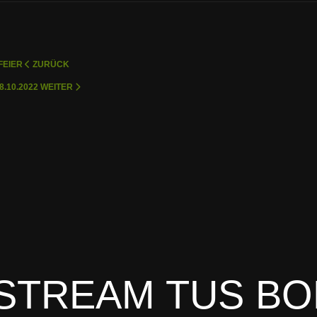
SFEIER
ZURÜCK
8.10.2022
WEITER
-STREAM TUS B