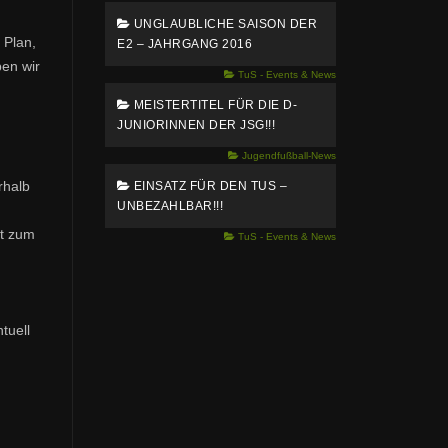
UNGLAUBLICHE SAISON DER
 Plan,
E2 – JAHRGANG 2016
ben wir
TuS - Events & News
MEISTERTITEL FÜR DIE D-
JUNIORINNEN DER JSG!!!
Jugendfußball-News
rhalb
EINSATZ FÜR DEN TUS –
UNBEZAHLBAR!!!
ht zum
TuS - Events & News
tuell