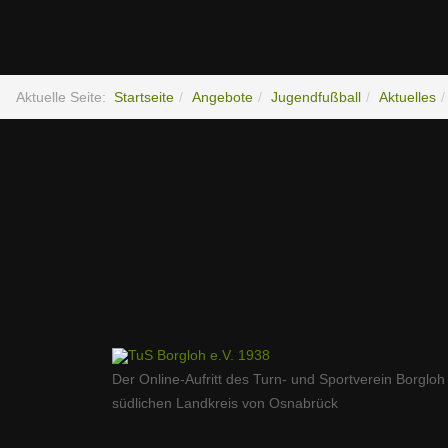
Aktuelle Seite:
Startseite
Angebote
Jugendfußball
Aktuelles
Der Online-Aufritt des Turn- und Sportverein Borgloh
südlichen Landkreis von Osnabrück