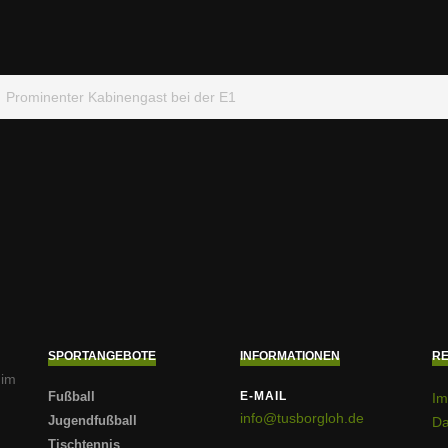
Prominenter Kabinengast bei der E1
SPORTANGEBOTE
INFORMATIONEN
RE
 im
Fußball
E-MAIL
Im
info@tusborgloh.de
Jugendfußball
Da
Tischtennis