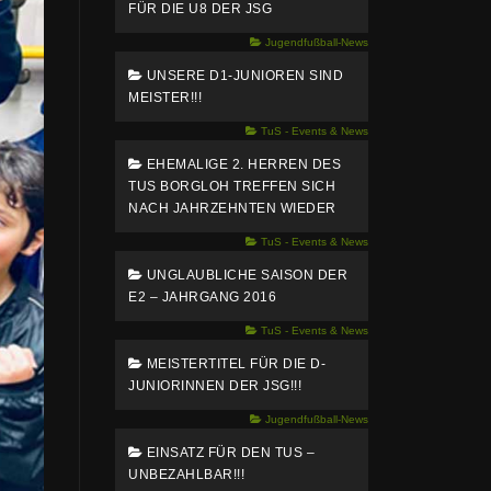
FÜR DIE U8 DER JSG
Jugendfußball-News
UNSERE D1-JUNIOREN SIND
MEISTER!!!
TuS - Events & News
EHEMALIGE 2. HERREN DES
TUS BORGLOH TREFFEN SICH
NACH JAHRZEHNTEN WIEDER
TuS - Events & News
UNGLAUBLICHE SAISON DER
E2 – JAHRGANG 2016
TuS - Events & News
MEISTERTITEL FÜR DIE D-
JUNIORINNEN DER JSG!!!
Jugendfußball-News
EINSATZ FÜR DEN TUS –
UNBEZAHLBAR!!!