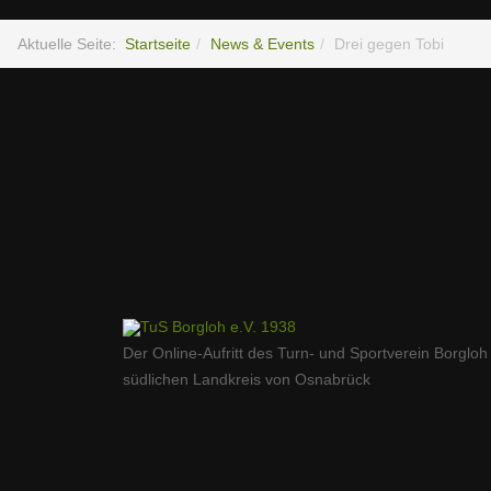
Aktuelle Seite:
Startseite
News & Events
Drei gegen Tobi
Der Online-Aufritt des Turn- und Sportverein Borgloh
südlichen Landkreis von Osnabrück