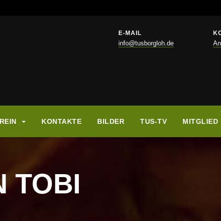
E-MAIL
K
info@tusborgloh.de
An
REIN
KONTAKTE
BILDER
TUS-TV
MITGLIED
 TOBI