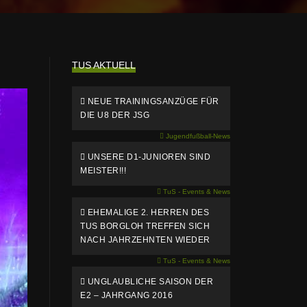
TUS AKTUELL
NEUE TRAININGSANZÜGE FÜR
DIE U8 DER JSG
Jugendfußball-News
UNSERE D1-JUNIOREN SIND
MEISTER!!!
TuS - Events & News
EHEMALIGE 2. HERREN DES
TUS BORGLOH TREFFEN SICH
NACH JAHRZEHNTEN WIEDER
TuS - Events & News
UNGLAUBLICHE SAISON DER
E2 – JAHRGANG 2016