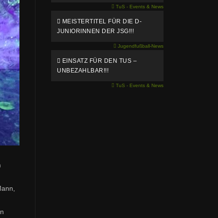
TuS - Events & News
MEISTERTITEL FÜR DIE D-
JUNIORINNEN DER JSG!!!
Jugendfußball-News
EINSATZ FÜR DEN TUS –
UNBEZAHLBAR!!!
TuS - Events & News
m
Mann,
nn