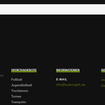
SPORTANGEBOTE
INFORMATIONEN
RE
 im
Fußball
E-MAIL
Im
info@tusborgloh.de
Jugendfußball
Da
Tischtennis
Turnen
Trampolin