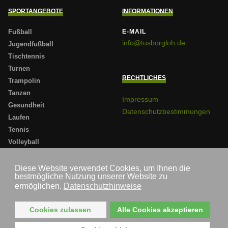
SPORTANGEBOTE
INFORMATIONEN
Fußball
E-MAIL
info@tusborgloh.de
Jugendfußball
Tischtennis
Turnen
RECHTLICHES
Trampolin
Tanzen
Impressum
Gesundheit
Datenschutzbestimmungen
Laufen
Tennis
Volleyball
Badminton
Sportabzeichen
Diese Website verwendet Cookies, um Ihnen die
bestmögliche Nutzung unserer Website zu
Darts
ermöglichen.
Datenschutzhinweise
Cookies zulassen
Alle Cookies akzeptieren
Der Online-Aufritt des Turn- und Sportverein Borgloh im südlichen