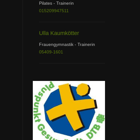
Pilates - Trainerin
015209947511
Ulla Kaumkötter
Frauengymnastik - Trainerin
05409-1601