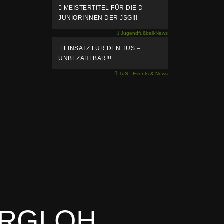
MEISTERTITEL FÜR DIE D-
JUNIORINNEN DER JSG!!!
Jugendfußball-News
EINSATZ FÜR DEN TUS –
UNBEZAHLBAR!!!
TuS - Events & News
ORGLOH