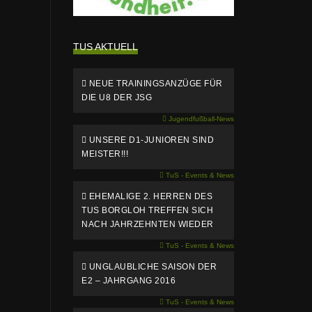
TUS AKTUELL
NEUE TRAININGSANZÜGE FÜR
DIE U8 DER JSG
Jugendfußball-News
UNSERE D1-JUNIOREN SIND
MEISTER!!!
TuS - Events & News
EHEMALIGE 2. HERREN DES
TUS BORGLOH TREFFEN SICH
NACH JAHRZEHNTEN WIEDER
TuS - Events & News
UNGLAUBLICHE SAISON DER
E2 – JAHRGANG 2016
TuS - Events & News