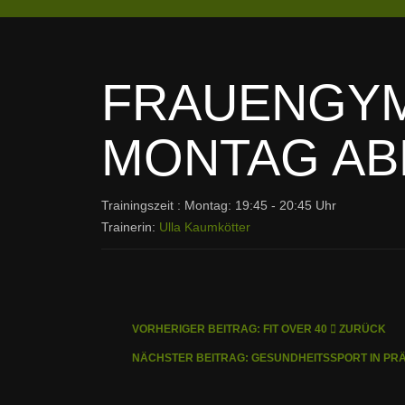
FRAUENGYM
MONTAG AB
Trainingszeit : Montag: 19:45 - 20:45 Uhr
Trainerin:
Ulla Kaumkötter
VORHERIGER BEITRAG: FIT OVER 40
ZURÜCK
NÄCHSTER BEITRAG: GESUNDHEITSSPORT IN PR