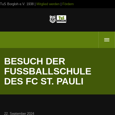
TuS Borgloh e.V. 1938 |
Mitglied werden
|
Fördern
BESUCH DER
FUSSBALLSCHULE D
ES FC ST. PAULI
22. September 2024