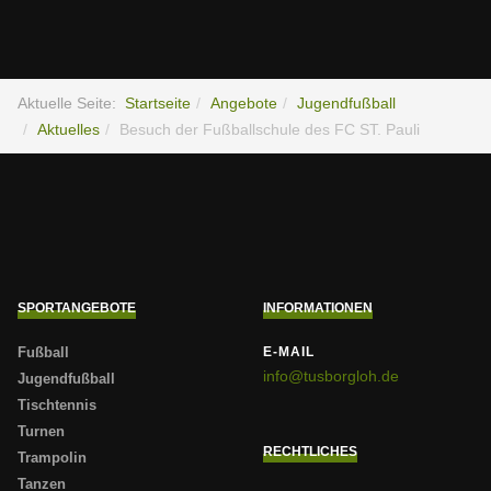
Aktuelle Seite:
Startseite
Angebote
Jugendfußball
Aktuelles
Besuch der Fußballschule des FC ST. Pauli
SPORTANGEBOTE
INFORMATIONEN
Fußball
E-MAIL
info@tusborgloh.de
Jugendfußball
Tischtennis
Turnen
RECHTLICHES
Trampolin
Tanzen