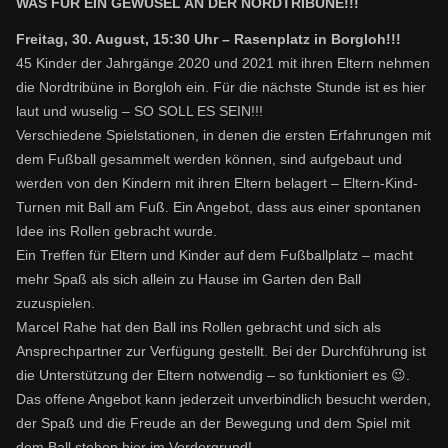
WAS FÜR EIN GEWUSEL AN DER NORDTRIBÜNE!!!
Freitag, 30. August, 15:30 Uhr – Rasenplatz in Borgloh!!!
45 Kinder der Jahrgänge 2020 und 2021 mit ihren Eltern nehmen
die Nordtribüne in Borgloh ein. Für die nächste Stunde ist es hier
laut und wuselig – SO SOLL ES SEIN!!!
Verschiedene Spielstationen, in denen die ersten Erfahrungen mit
dem Fußball gesammelt werden können, sind aufgebaut und
werden von den Kindern mit ihren Eltern belagert – Eltern-Kind-
Turnen mit Ball am Fuß. Ein Angebot, dass aus einer spontanen
Idee ins Rollen gebracht wurde.
Ein Treffen für Eltern und Kinder auf dem Fußballplatz – macht
mehr Spaß als sich allein zu Hause im Garten den Ball
zuzuspielen.
Marcel Rahe hat den Ball ins Rollen gebracht und sich als
Ansprechpartner zur Verfügung gestellt. Bei der Durchführung ist
die Unterstützung der Eltern notwendig – so funktioniert es 😉.
Das offene Angebot kann jederzeit unverbindlich besucht werden,
der Spaß und die Freude an der Bewegung und dem Spiel mit
dem Ball stehen hier im Vordergrund!