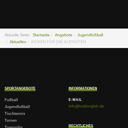
Aktuelle Seite:
Startseite
Angebote
Jugendfußball
Aktuelles
KICKEN FÜR DIE KLEINSTEN
SPORTANGEBOTE
INFORMATIONEN
Fußball
E-MAIL
info@tusborgloh.de
Jugendfußball
Tischtennis
Turnen
RECHTLICHES
Trampolin