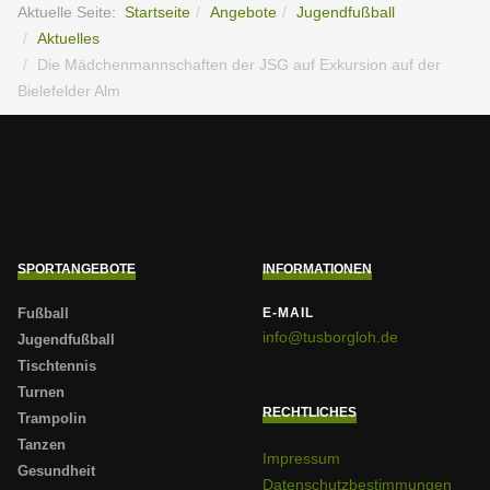
Aktuelle Seite:
Startseite
Angebote
Jugendfußball
Aktuelles
Die Mädchenmannschaften der JSG auf Exkursion auf der
Bielefelder Alm
SPORTANGEBOTE
INFORMATIONEN
Fußball
E-MAIL
info@tusborgloh.de
Jugendfußball
Tischtennis
Turnen
RECHTLICHES
Trampolin
Tanzen
Impressum
Gesundheit
Datenschutzbestimmungen