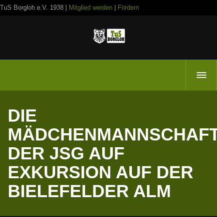
TuS Borgloh e.V. 1938 |
Mitglied werden
|
Fördern
DIE
MÄDCHENMANNSCHAF
DER JSG AUF
EXKURSION AUF DER
BIELEFELDER ALM