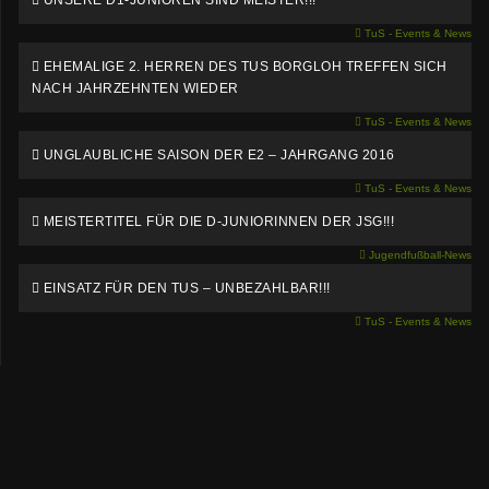
UNSERE D1-JUNIOREN SIND MEISTER!!!
TuS - Events & News
EHEMALIGE 2. HERREN DES TUS BORGLOH TREFFEN SICH
NACH JAHRZEHNTEN WIEDER
TuS - Events & News
UNGLAUBLICHE SAISON DER E2 – JAHRGANG 2016
TuS - Events & News
MEISTERTITEL FÜR DIE D-JUNIORINNEN DER JSG!!!
Jugendfußball-News
EINSATZ FÜR DEN TUS – UNBEZAHLBAR!!!
TuS - Events & News