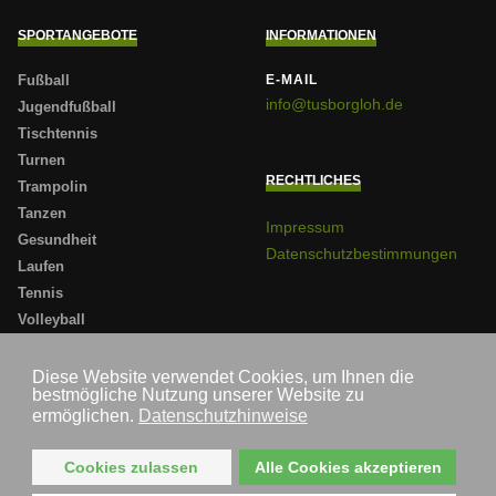
SPORTANGEBOTE
INFORMATIONEN
Fußball
E-MAIL
info@tusborgloh.de
Jugendfußball
Tischtennis
Turnen
RECHTLICHES
Trampolin
Tanzen
Impressum
Gesundheit
Datenschutzbestimmungen
Laufen
Tennis
Volleyball
Badminton
Sportabzeichen
Diese Website verwendet Cookies, um Ihnen die
bestmögliche Nutzung unserer Website zu
Darts
ermöglichen.
Datenschutzhinweise
Cookies zulassen
Alle Cookies akzeptieren