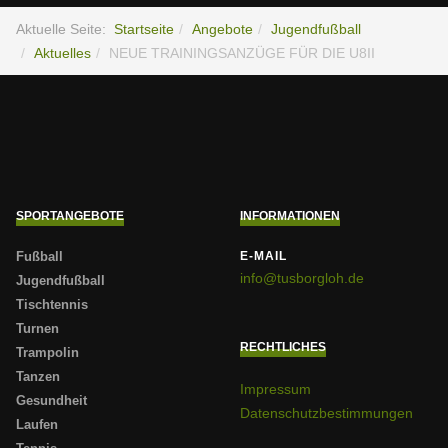
Aktuelle Seite:
Startseite
Angebote
Jugendfußball
Aktuelles
NEUE TRAININGSANZÜGE FÜR DIE U8II
SPORTANGEBOTE
INFORMATIONEN
Fußball
E-MAIL
info@tusborgloh.de
Jugendfußball
Tischtennis
Turnen
RECHTLICHES
Trampolin
Tanzen
Impressum
Gesundheit
Datenschutzbestimmungen
Laufen